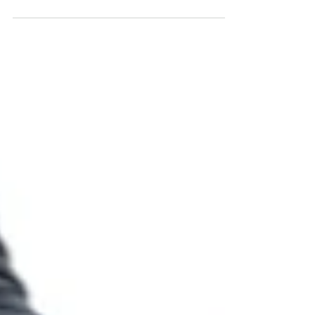
Zeytinyağının lezzeti, aroması ve kimyasal özellikleri
büyük ölçüde hasat zamanına bağlıdır. Bu nedenle
zeytinyağları genellikle erken hasat ve olgun hasat
olarak iki ana grupta değerlendirilir. Her iki hasat
türü de natürel sızma zeytinyağı üretiminde
kullanılır; ancak duyusal özellikleri, besin bileşimi ve
kullanım alanları bakımından belirgin farklılıklar
gösterir. Erken hasat zeytinyağı , zeytinlerin henüz
yeşil ya da yeşilden mora dönmeye başladığı
dönemde toplanmasıy