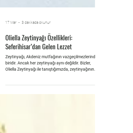
17 Mar
3 dakikada okunur
Oliella Zeytinyağı Özellikleri:
Seferihisar’dan Gelen Lezzet
Zeytinyağı, Akdeniz mutfağının vazgeçilmezlerinden
biridir. Ancak her zeytinyağı aynı değildir. Bizler,
Oliella Zeytinyağı ile tanıştığımızda, zeytinyağının
gerçek anlamda ne demek olduğunu anladık.
Seferihisar’ın bereketli topraklarından gelen bu özel
ürün, sadece bir yağ değil; bir kültür, bir tarih ve bir
lezzet yolculuğudur. Oliella Zeytinyağı Özellikleri
Nelerdir? Oliella zeytinyağı, doğal ve geleneksel
yöntemlerle üretilir. Bu da ona benzersiz bir tat ve
kalite kazandı